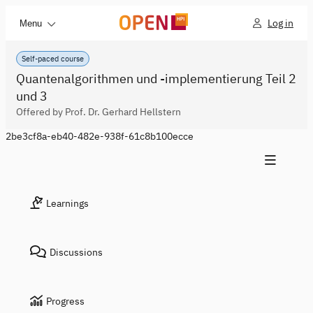
Log in
Menu
Self-paced course
Quantenalgorithmen und -implementierung Teil 2
und 3
Offered by Prof. Dr. Gerhard Hellstern
2be3cf8a-eb40-482e-938f-61c8b100ecce
Learnings
Discussions
Progress