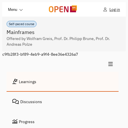
Log in
Menu
Self-paced course
Mainframes
Offered by Wolfram Greis, Prof. Dr. Philipp Brune, Prof. Dr.
Andreas Polze
c9fb28f3-bf89-4eb9-a9f4-8ee36e4326a7
Learnings
Discussions
Progress