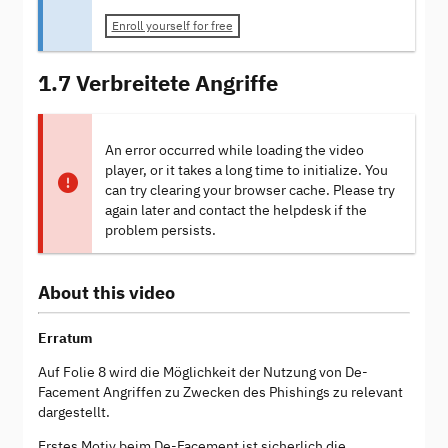
Enroll yourself for free
1.7 Verbreitete Angriffe
An error occurred while loading the video
player, or it takes a long time to initialize. You
can try clearing your browser cache. Please try
again later and contact the helpdesk if the
problem persists.
About this video
Erratum
Auf Folie 8 wird die Möglichkeit der Nutzung von De-
Facement Angriffen zu Zwecken des Phishings zu relevant
dargestellt.
Erstes Motiv beim De-Facement ist sicherlich die