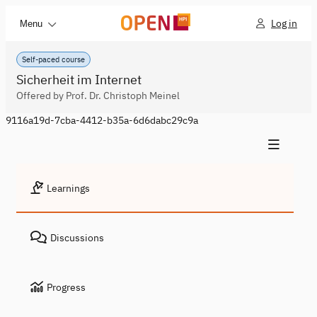
Log in
Menu
Self-paced course
Sicherheit im Internet
Offered by Prof. Dr. Christoph Meinel
9116a19d-7cba-4412-b35a-6d6dabc29c9a
Learnings
Discussions
Progress