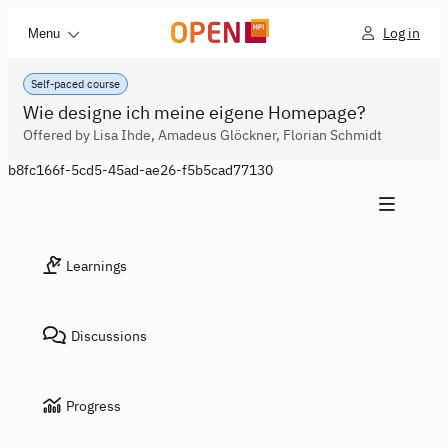
Log in
Menu
Self-paced course
Wie designe ich meine eigene Homepage?
Offered by Lisa Ihde, Amadeus Glöckner, Florian Schmidt
b8fc166f-5cd5-45ad-ae26-f5b5cad77130
Learnings
Discussions
Progress