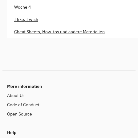
Woche 4
I like, I wish
Cheat Sheets, How-tos und andere Materialien
More information
About Us
Code of Conduct
Open Source
Help