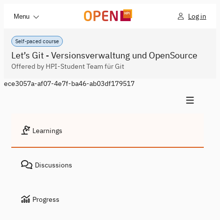
Log in
Menu
Self-paced course
Let’s Git - Versionsverwaltung und OpenSource
Offered by HPI-Student Team für Git
ece3057a-af07-4e7f-ba46-ab03df179517
Learnings
Discussions
Progress