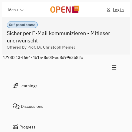
Log in
Menu
Self-paced course
Sicher per E-Mail kommunizieren - Mitleser
unerwünscht
Offered by Prof. Dr. Christoph Meinel
4778f213-f664-4b15-8e03-ed8d9963b82c
Learnings
Discussions
Progress