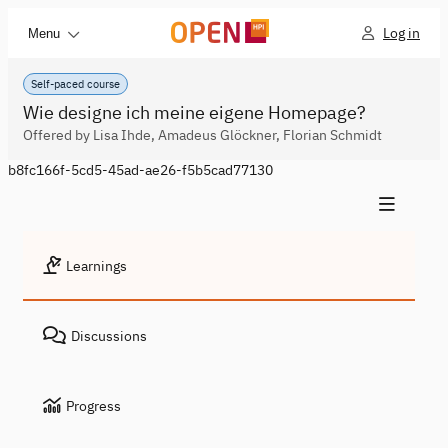
Log in
Menu
Self-paced course
Wie designe ich meine eigene Homepage?
Offered by Lisa Ihde, Amadeus Glöckner, Florian Schmidt
b8fc166f-5cd5-45ad-ae26-f5b5cad77130
Learnings
Discussions
Progress