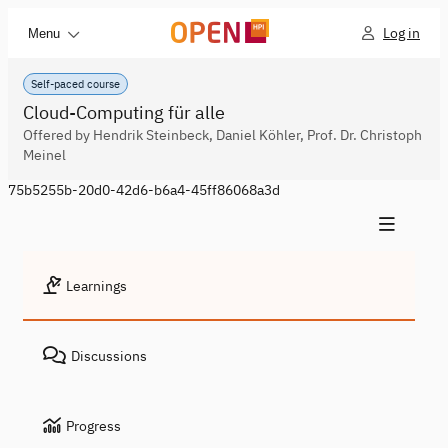
Log in
Menu
Self-paced course
Cloud-Computing für alle
Offered by Hendrik Steinbeck, Daniel Köhler, Prof. Dr. Christoph
Meinel
75b5255b-20d0-42d6-b6a4-45ff86068a3d
Learnings
Discussions
Progress