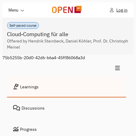
Log in
Menu
Self-paced course
Cloud-Computing für alle
Offered by Hendrik Steinbeck, Daniel Köhler, Prof. Dr. Christoph
Meinel
75b5255b-20d0-42d6-b6a4-45ff86068a3d
Learnings
Discussions
Progress