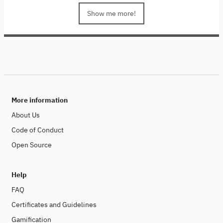
low-bit quantization and collaborative inference, we
delve into techniques that enhance computational
Show me more!
efficiency and reduce energy consumption. We will also
focus on low-bit quantization specifically for large
language models (LLMs), showcasing cutting-edge
open-source tools and models. Join us to learn how to
build sustainable AI systems while pushing the
boundaries of innovation.
This course is part of the
Sustainability in the Digital Age series, a collaborative
project between colleagues from Stanford University,
More information
SAP and the Hasso Plattner Institute.
About Us
Code of Conduct
Open Source
Help
FAQ
Certificates and Guidelines
Gamification