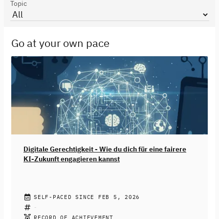
Topic
Go at your own pace
Digitale Gerechtigkeit - Wie du dich für eine fairere
KI-Zukunft engagieren kannst
JENNIFER FRITZ
SELF-PACED SINCE FEB 5, 2026
Künstliche Intelligenz ist längst Teil deines Alltags
geworden. Von Empfehlungsalgorithmen in sozialen
RECORD OF ACHIEVEMENT