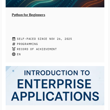
dabei, die Chancen KI-basierter Systeme zu nutzen und
Risiken reflektiert sowie konstruktiv zu begegnen.
Python for Beginners
CHRISTIAN DRUMM, STEPHAN JACOBS
SELF-PACED SINCE NOV 26, 2025
Join this free online course to learn how to program
PROGRAMMING
with Python. You’ll be introduced to the fundamentals
RECORD OF ACHIEVEMENT
of the programming language like variables, data types,
EN
and loops. More complex topics like functions, libraries,
and file input and output will also be covered. At the
end of the course, you’ll be able to write simple Python
programs to be prepared for your next programming
challenges.