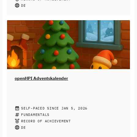
Medien bis hin zu dem generieren von
DE
Geburtstagsgrüßen – fast überall kann heute KI drin
stecken. Doch KI-Systeme sind nicht neutral: Sie
können diskriminieren, ausgrenzen und bestehende
Ungerechtigkeiten verstärken. Wir zeigen dir, wie du das
erkennst und was du dagegen tun kannst.
Dieser Kurs
richtet sich an Schüler:innen ab der 9. Klasse, aber auch
alle anderen sind herzlichst willkommen.
openHPI Adventskalender
OPENHPI TEACHING TEAM
SELF-PACED SINCE JAN 5, 2026
Der openHPI-Adventskalender ist da! ❄️
FUNDAMENTALS
Jeden Tag ein
neues Türchen, jeden Tag eine neue Aufgabe.
Hinter 24
RECORD OF ACHIEVEMENT
digitalen Türchen warten spannende Lerneinheiten,
DE
Logikrätsel und kleine Denkaufgaben auf dich. Jeden