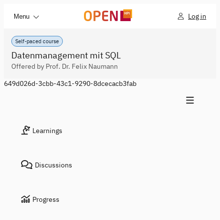
Log in
Menu
Self-paced course
Datenmanagement mit SQL
Offered by Prof. Dr. Felix Naumann
649d026d-3cbb-43c1-9290-8dcecacb3fab
Learnings
Discussions
Progress