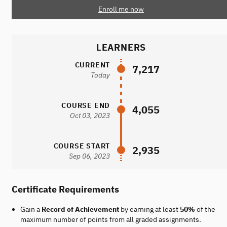
Enroll me now
LEARNERS
CURRENT
7,217
Today
COURSE END
4,055
Oct 03, 2023
COURSE START
2,935
Sep 06, 2023
Certificate Requirements
Gain a
Record of Achievement
by earning at least
50%
of the
maximum number of points from all graded assignments.