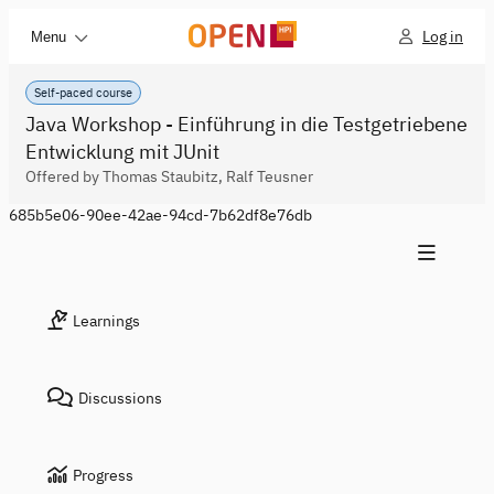
Log in
Menu
Self-paced course
Java Workshop - Einführung in die Testgetriebene
Entwicklung mit JUnit
Offered by Thomas Staubitz, Ralf Teusner
685b5e06-90ee-42ae-94cd-7b62df8e76db
Learnings
Discussions
Progress