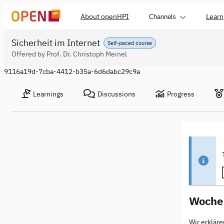
About openHPI
Learn
Channels
Sicherheit im Internet
Self-paced course
Offered by Prof. Dr. Christoph Meinel
9116a19d-7cba-4412-b35a-6d6dabc29c9a
Learnings
Discussions
Progress
Woche
Wir erkläre