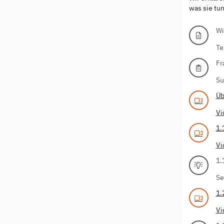
was sie tu
Wi
Te
Fr
Su
Üb
Vi
1.
Vi
1.
Se
1.
Vi