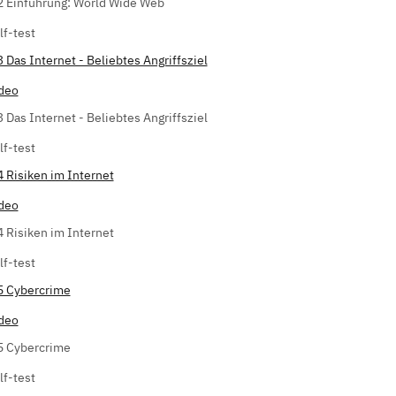
2 Einführung: World Wide Web
lf-test
3 Das Internet - Beliebtes Angriffsziel
deo
3 Das Internet - Beliebtes Angriffsziel
lf-test
4 Risiken im Internet
deo
4 Risiken im Internet
lf-test
5 Cybercrime
deo
5 Cybercrime
lf-test