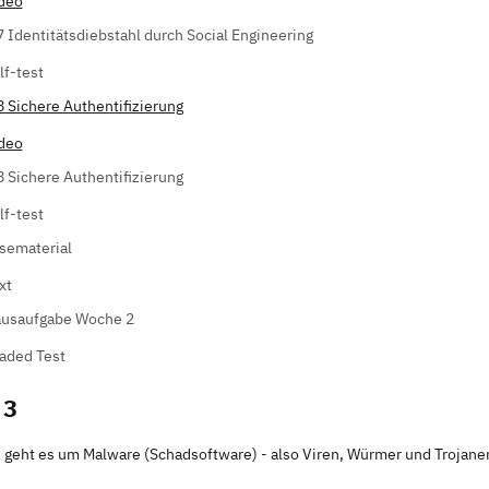
deo
7 Identitätsdiebstahl durch Social Engineering
lf-test
8 Sichere Authentifizierung
deo
8 Sichere Authentifizierung
lf-test
sematerial
xt
usaufgabe Woche 2
aded Test
 3
 geht es um Malware (Schadsoftware) - also Viren, Würmer und Troja