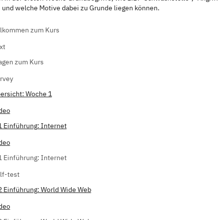
n und welche Motive dabei zu Grunde liegen können.
lkommen zum Kurs
xt
agen zum Kurs
rvey
ersicht: Woche 1
deo
1 Einführung: Internet
deo
1 Einführung: Internet
lf-test
2 Einführung: World Wide Web
deo