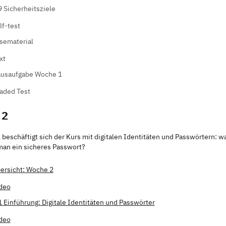
9 Sicherheitsziele
lf-test
sematerial
xt
usaufgabe Woche 1
aded Test
 2
beschäftigt sich der Kurs mit digitalen Identitäten und Passwörtern: w
man ein sicheres Passwort?
ersicht: Woche 2
deo
1 Einführung: Digitale Identitäten und Passwörter
deo