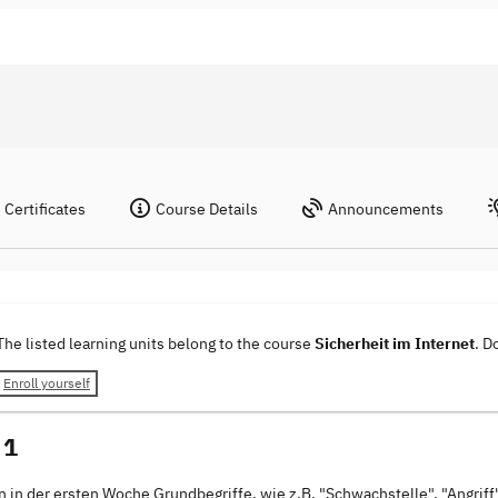
Certificates
Course Details
Announcements
The listed learning units belong to the course
Sicherheit im Internet
. D
Enroll yourself
 1
n in der ersten Woche Grundbegriffe, wie z.B. "Schwachstelle", "Angriff