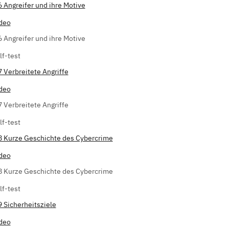
6 Angreifer und ihre Motive
deo
6 Angreifer und ihre Motive
lf-test
7 Verbreitete Angriffe
deo
7 Verbreitete Angriffe
lf-test
8 Kurze Geschichte des Cybercrime
deo
8 Kurze Geschichte des Cybercrime
lf-test
9 Sicherheitsziele
deo