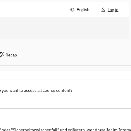
Log in
English
Recap
o you want to access all course content?
" oder "Sicherheitszwischenfall" und erläutern, wer Angreifer im Interne