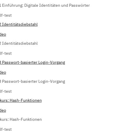
1 Einführung: Digitale Identitäten und Passwörter
lf-test
2 Identitätsdiebstahl
deo
2 Identitätsdiebstahl
lf-test
3 Passwort-basierter Login-Vorgang
deo
3 Passwort-basierter Login-Vorgang
lf-test
kurs: Hash-Funktionen
deo
kurs: Hash-Funktionen
lf-test