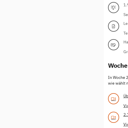
1.
Se
Le
Te
Ha
Gr
Woche
In Woche 2 
wie wählt 
Üb
Vi
2.
Vi