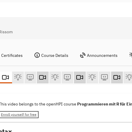
 Rissom
Certificates
Course Details
Announcements
This video belongs to the openHPI course
Programmieren mit R für Ein
Enroll yourself for free
ntax