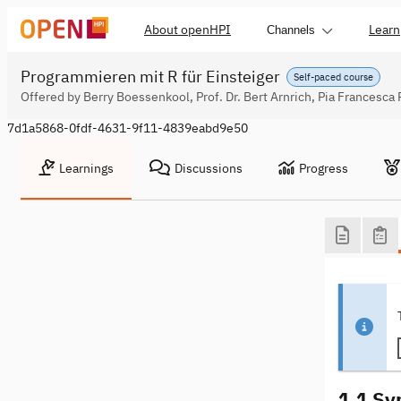
About openHPI
Learn
Channels
Programmieren mit R für Einsteiger
Self-paced course
Offered by Berry Boessenkool, Prof. Dr. Bert Arnrich, Pia Francesca
7d1a5868-0fdf-4631-9f11-4839eabd9e50
Learnings
Discussions
Progress
1.1 Sy