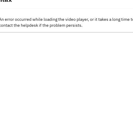
An error occurred while loading the video player, or it takes a long time t
contact the helpdesk if the problem persists.