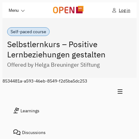
Log in
Menu
Self-paced course
Selbstlernkurs – Positive
Lernbeziehungen gestalten
Offered by Helga Breuninger Stiftung
8534481a-a593-46eb-8549-f2d5ba5dc253
Learnings
Discussions